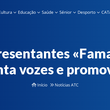
ultura
Educação
Saúde
Sénior
Desporto
CAT/
resentantes «Fama
nta vozes e promov
Início
Notícias ATC