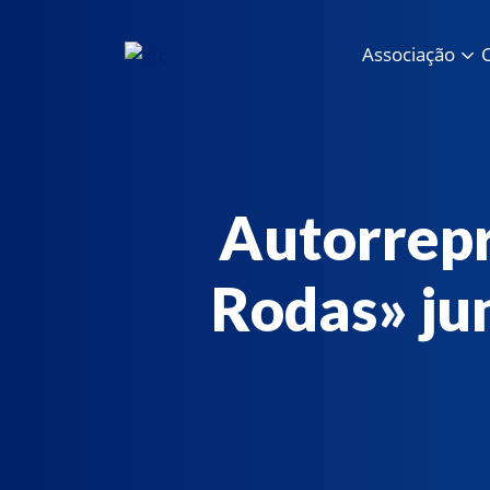
Associação
C
Autorrep
Rodas» ju