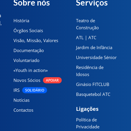
Sobre nós
Serviços
a
História
Teatro de
,
Construção
Órgãos Sociais
ATL | ATC
Visão, Missão, Valores
Jardim de Infância
Documentação
Universidade Sénior
Voluntariado
Residência de
«Youth in action»
Idosos
Novos Sócios
APOIAR
Ginásio FITCLUB
IRS
SOLIDÁRIO
Basquetebol ATC
Notícias
Ligações
Contactos
Política de
Privacidade